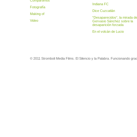
Compartimos
Indiana FC
Fotografía
Dice Cuzcatlán
Making of
“Desaparecidos“, la mirada d
Video
Gervasio Sánchez sobre la
desaparición forzada
En el volcán de Lucio
© 2011 Stromboli Media Films. El Silencio y la Palabra. Funcionando gra