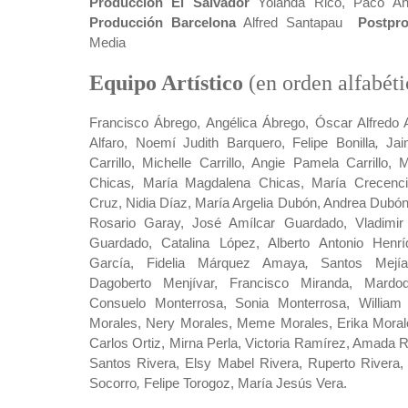
Producción El Salvador
Yolanda Rico, Paco Ánge
Producción
Barcelona
Alfred Santapau
Postpr
Media
Equipo Artístico
(en orden alfabéti
Francisco Ábrego, Angélica Ábrego, Óscar Alfredo 
Alfaro, Noemí Judith Barquero, Felipe Bonilla
,
Jai
Carrillo, Michelle Carrillo, Angie Pamela Carrillo, Ma
Chicas
,
María Magdalena Chicas, María Crecenci
Cruz, Nidia Díaz, María Argelia Dubón, Andrea Dubó
Rosario Garay, José Amílcar Guardado, Vladimir
Guardado, Catalina López, Alberto Antonio Henr
García, Fidelia Márquez Amaya
,
Santos Mejí
Dagoberto Menjívar, Francisco Miranda, Mard
Consuelo Monterrosa, Sonia Monterrosa, William
Morales, Nery Morales, Meme Morales, Erika Moral
Carlos Ortiz, Mirna Perla, Victoria Ramírez, Amada 
Santos Rivera, Elsy Mabel Rivera, Ruperto Rivera,
Socorro
,
Felipe Torogoz, María Jesús Vera.